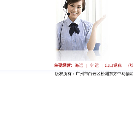
主要经营:
海运
空 运
出口退税
代
|
|
|
版权所有：广州市白云区松洲东方中马物流