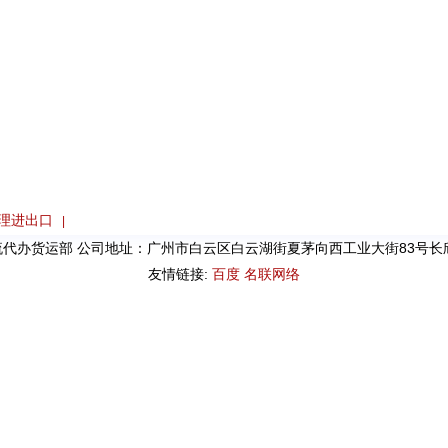
理进出口
|
代办货运部 公司地址：广州市白云区白云湖街夏茅向西工业大街83号长欣
友情链接:
百度
名联网络